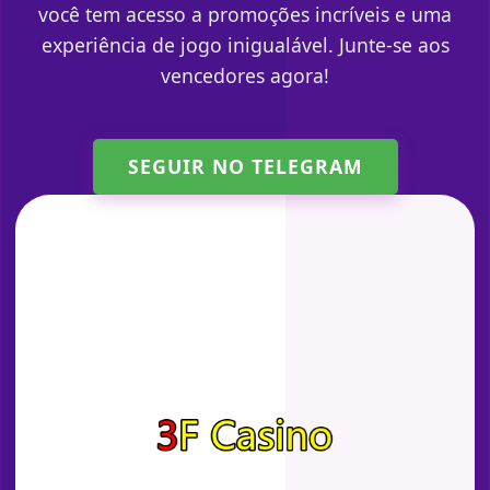
você tem acesso a promoções incríveis e uma
experiência de jogo inigualável. Junte-se aos
vencedores agora!
SEGUIR NO TELEGRAM