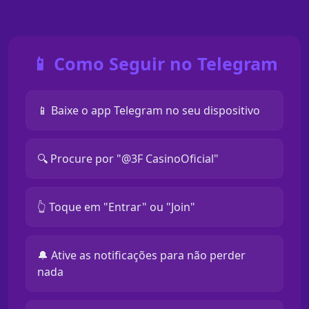
📱 Como Seguir no Telegram
📱 Baixe o app Telegram no seu dispositivo
🔍 Procure por "@3F CasinoOficial"
👆 Toque em "Entrar" ou "Join"
🔔 Ative as notificações para não perder
nada