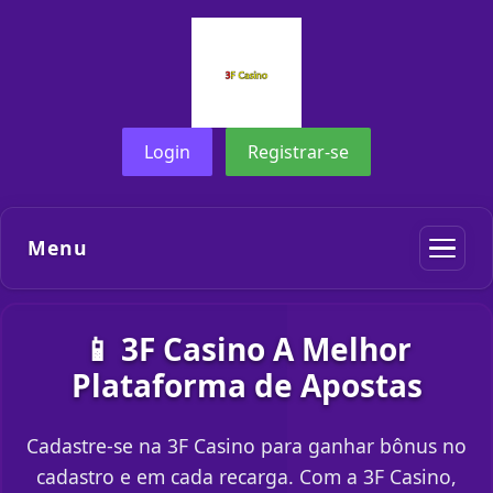
Login
Registrar-se
Menu
📱 3F Casino A Melhor
Plataforma de Apostas
Cadastre-se na 3F Casino para ganhar bônus no
cadastro e em cada recarga. Com a 3F Casino,