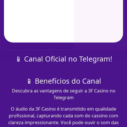
📱 Canal Oficial no Telegram!
📱 Benefícios do Canal
Descubra as vantagens de seguir a 3F Casino no
Telegram
O áudio da 3F Casino é transmitido em qualidade
profissional, capturando cada som do cassino com
clareza impressionante. Você pode ouvir o som das