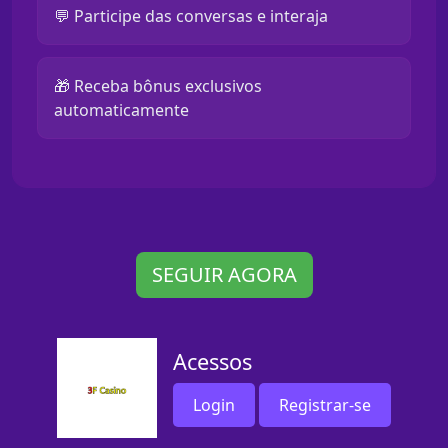
💬 Participe das conversas e interaja
🎁 Receba bônus exclusivos
automaticamente
SEGUIR AGORA
Acessos
Login
Registrar-se