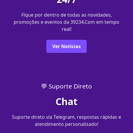
Fique por dentro de todas as novidades,
promoções e eventos da 39234.Com em tempo
real!
Ver Notícias
💬 Suporte Direto
Chat
Suporte direto via Telegram, respostas rápidas e
atendimento personalizado!