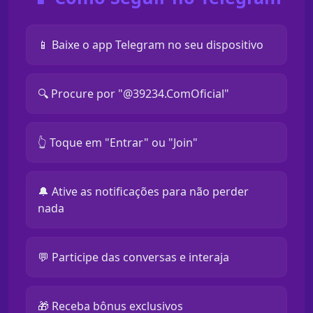
📱 Baixe o app Telegram no seu dispositivo
🔍 Procure por "@39234.ComOficial"
👆 Toque em "Entrar" ou "Join"
🔔 Ative as notificações para não perder
nada
💬 Participe das conversas e interaja
🎁 Receba bônus exclusivos