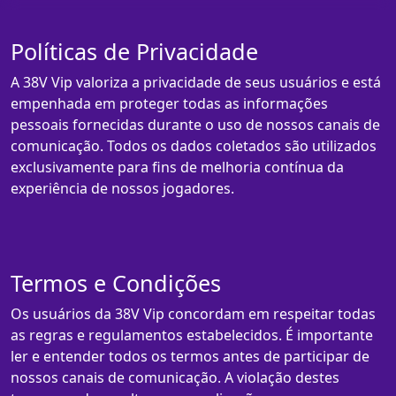
Políticas de Privacidade
A 38V Vip valoriza a privacidade de seus usuários e está
empenhada em proteger todas as informações
pessoais fornecidas durante o uso de nossos canais de
comunicação. Todos os dados coletados são utilizados
exclusivamente para fins de melhoria contínua da
experiência de nossos jogadores.
Termos e Condições
Os usuários da 38V Vip concordam em respeitar todas
as regras e regulamentos estabelecidos. É importante
ler e entender todos os termos antes de participar de
nossos canais de comunicação. A violação destes