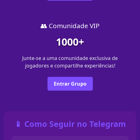
👥 Comunidade VIP
1000+
Junte-se a uma comunidade exclusiva de
jogadores e compartilhe experiências!
Entrar Grupo
📱 Como Seguir no Telegram