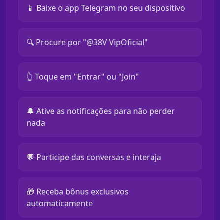
📱 Baixe o app Telegram no seu dispositivo
🔍 Procure por "@38V VipOficial"
👆 Toque em "Entrar" ou "Join"
🔔 Ative as notificações para não perder
nada
💬 Participe das conversas e interaja
🎁 Receba bônus exclusivos
automaticamente