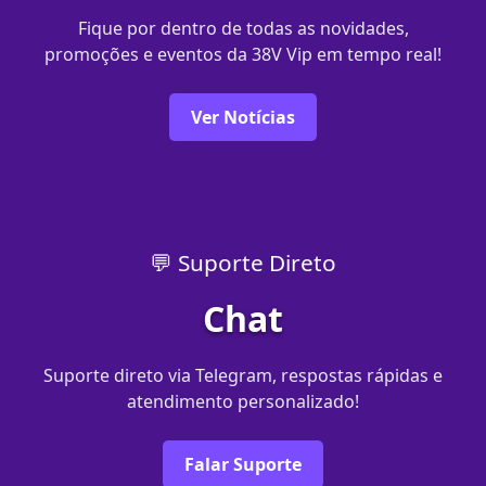
Fique por dentro de todas as novidades,
promoções e eventos da 38V Vip em tempo real!
Ver Notícias
💬 Suporte Direto
Chat
Suporte direto via Telegram, respostas rápidas e
atendimento personalizado!
Falar Suporte