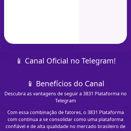
📱 Canal Oficial no Telegram!
📱 Benefícios do Canal
Descubra as vantagens de seguir a 3831 Plataforma no
Telegram
Com essa combinação de fatores, o 3831 Plataforma
com​ continua a se consolidar como uma plataforma
confiável e de alta qualidade no mercado brasileiro de