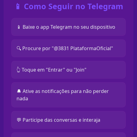
📱 Como Seguir no Telegram
📱 Baixe o app Telegram no seu dispositivo
🔍 Procure por "@3831 PlataformaOficial"
👆 Toque em "Entrar" ou "Join"
🔔 Ative as notificações para não perder
nada
💬 Participe das conversas e interaja