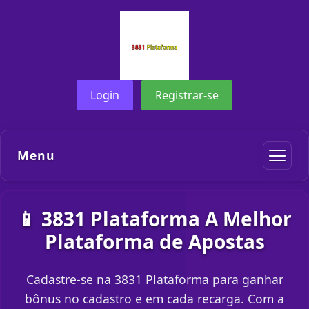
Login
Registrar-se
Menu
📱 3831 Plataforma A Melhor
Plataforma de Apostas
Cadastre-se na 3831 Plataforma para ganhar
bônus no cadastro e em cada recarga. Com a