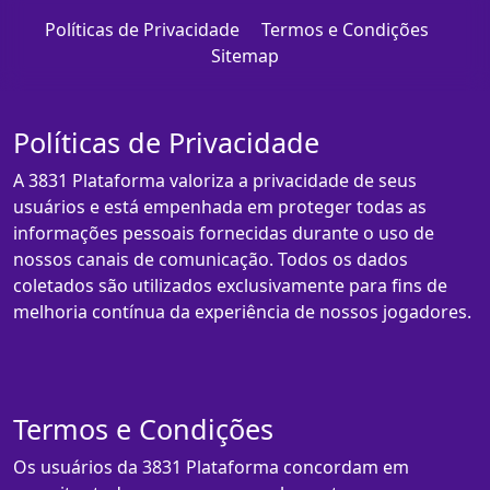
Políticas de Privacidade
Termos e Condições
Sitemap
Políticas de Privacidade
A 3831 Plataforma valoriza a privacidade de seus
usuários e está empenhada em proteger todas as
informações pessoais fornecidas durante o uso de
nossos canais de comunicação. Todos os dados
coletados são utilizados exclusivamente para fins de
melhoria contínua da experiência de nossos jogadores.
Termos e Condições
Os usuários da 3831 Plataforma concordam em