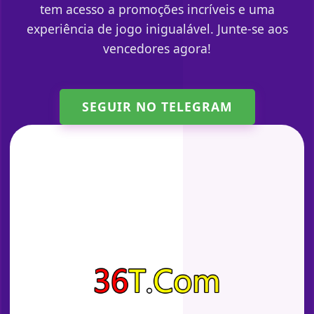
tem acesso a promoções incríveis e uma
experiência de jogo inigualável. Junte-se aos
vencedores agora!
SEGUIR NO TELEGRAM