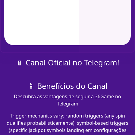
📱 Canal Oficial no Telegram!
📱 Benefícios do Canal
Descubra as vantagens de seguir a 36Game no
Telegram
Trigger mechanics vary: random triggers (any spin
qualifies probabilisticamente), symbol-based triggers
(specific jackpot symbols landing em configurações