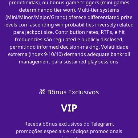
predefinidas), ou bonus-game triggers (mini-games
determinando tier won). Multi-tier systems
(Mini/Minor/Major/Grand) oferece differentiated prize
levels com ascending win probabilities inversely related
para jackpot size. Contribution rates, RTPs, e hit
frequencies são regulated e publicly disclosed,
permitindo informed decision-making. Volatilidade
extrema (index 9-10/10) demands adequate bankroll
management para sustained play sessions.
🎁 Bônus Exclusivos
VIP
Receba bônus exclusivos do Telegram,
promoções especiais e códigos promocionais