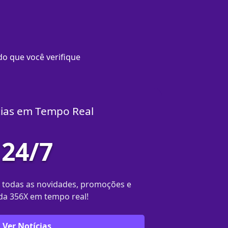
do que você verifique
cias em Tempo Real
24/7
e todas as novidades, promoções e
da 356X em tempo real!
Ver Notícias