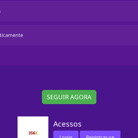
a
aticamente
SEGUIR AGORA
Acessos
Login
Registrar-se