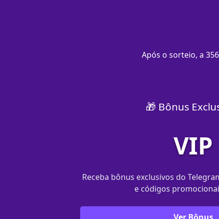
Após o sorteio, a 35
🎁 Bônus Exclu
VIP
Receba bônus exclusivos do Telegra
e códigos promocionai
Ver Bônus