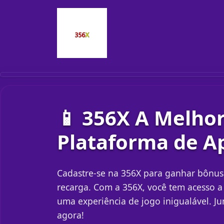
📱 356X A Melho
Plataforma de A
Cadastre-se na 356X para ganhar bônus
recarga. Com a 356X, você tem acesso a
uma experiência de jogo inigualável. J
agora!