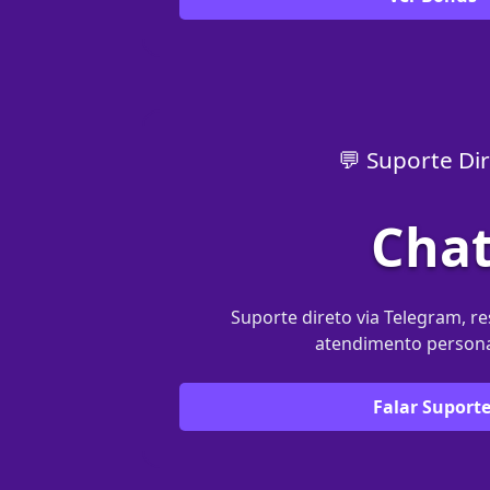
💬 Suporte Di
Cha
Suporte direto via Telegram, r
atendimento persona
Falar Suport