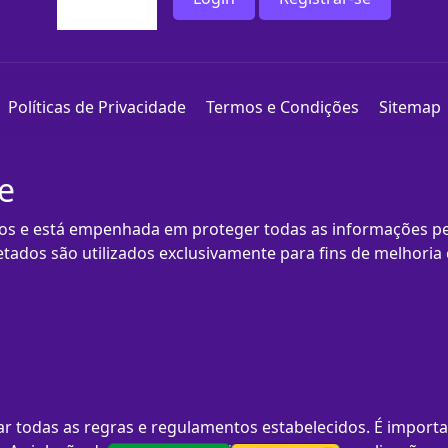
Políticas de Privacidade
Termos e Condições
Sitemap
de
rios e está empenhada em proteger todas as informações p
tados são utilizados exclusivamente para fins de melhoria
 todas as regras e regulamentos estabelecidos. É importa