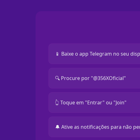
📱 Baixe o app Telegram no seu disp
🔍 Procure por "@356XOficial"
👆 Toque em "Entrar" ou "Join"
🔔 Ative as notificações para não p