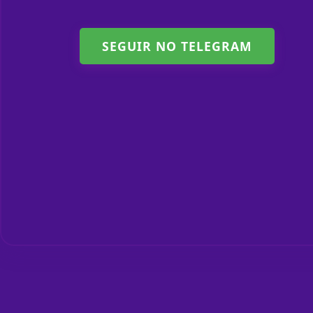
SEGUIR NO TELEGRAM