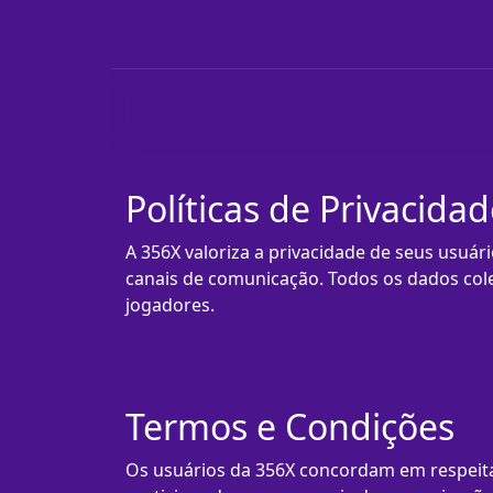
Políticas de Privacida
A 356X valoriza a privacidade de seus usuá
canais de comunicação. Todos os dados cole
jogadores.
Termos e Condições
Os usuários da 356X concordam em respeitar