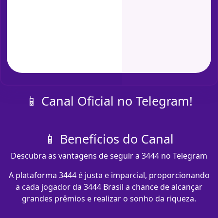
📱 Canal Oficial no Telegram!
📱 Benefícios do Canal
Descubra as vantagens de seguir a 3444 no Telegram
A plataforma 3444 é justa e imparcial, proporcionando
a cada jogador da 3444 Brasil a chance de alcançar
grandes prêmios e realizar o sonho da riqueza.