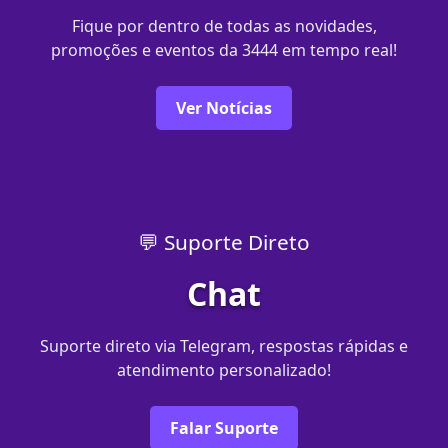
Fique por dentro de todas as novidades,
promoções e eventos da 3444 em tempo real!
Ver Notícias
💬 Suporte Direto
Chat
Suporte direto via Telegram, respostas rápidas e
atendimento personalizado!
Falar Suporte