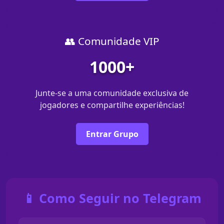
👥 Comunidade VIP
1000+
Junte-se a uma comunidade exclusiva de
jogadores e compartilhe experiências!
Entrar Grupo
📱 Como Seguir no Telegram