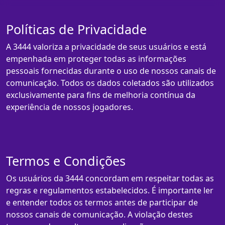
Políticas de Privacidade
A 3444 valoriza a privacidade de seus usuários e está
empenhada em proteger todas as informações
pessoais fornecidas durante o uso de nossos canais de
comunicação. Todos os dados coletados são utilizados
exclusivamente para fins de melhoria contínua da
experiência de nossos jogadores.
Termos e Condições
Os usuários da 3444 concordam em respeitar todas as
regras e regulamentos estabelecidos. É importante ler
e entender todos os termos antes de participar de
nossos canais de comunicação. A violação destes