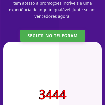
tem acesso a promoções incríveis e uma
experiência de jogo inigualável. Junte-se aos
vencedores agora!
SEGUIR NO TELEGRAM