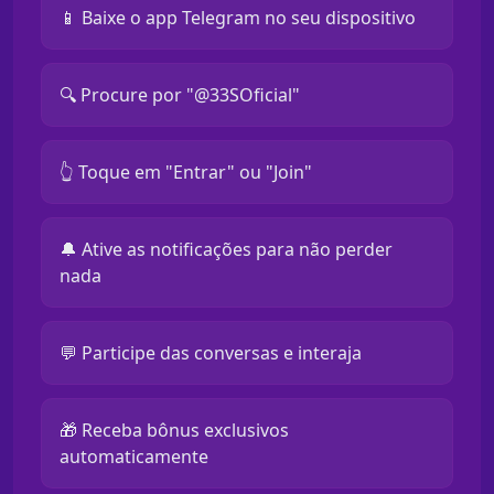
📱 Baixe o app Telegram no seu dispositivo
🔍 Procure por "@33SOficial"
👆 Toque em "Entrar" ou "Join"
🔔 Ative as notificações para não perder
nada
💬 Participe das conversas e interaja
🎁 Receba bônus exclusivos
automaticamente