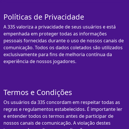
Políticas de Privacidade
A 33S valoriza a privacidade de seus usuários e está
empenhada em proteger todas as informações
pessoais fornecidas durante o uso de nossos canais de
comunicação. Todos os dados coletados são utilizados
exclusivamente para fins de melhoria contínua da
experiência de nossos jogadores.
Termos e Condições
Os usuários da 33S concordam em respeitar todas as
regras e regulamentos estabelecidos. É importante ler
e entender todos os termos antes de participar de
nossos canais de comunicação. A violação destes