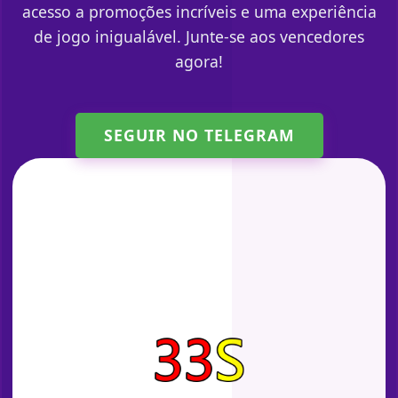
acesso a promoções incríveis e uma experiência
de jogo inigualável. Junte-se aos vencedores
agora!
SEGUIR NO TELEGRAM