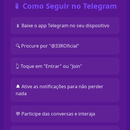
📱 Como Seguir no Telegram
📱 Baixe o app Telegram no seu dispositivo
🔍 Procure por "@33ROficial"
👆 Toque em "Entrar" ou "Join"
🔔 Ative as notificações para não perder
nada
💬 Participe das conversas e interaja