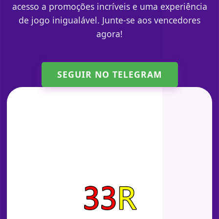
acesso a promoções incríveis e uma experiência
de jogo inigualável. Junte-se aos vencedores
agora!
SEGUIR NO TELEGRAM