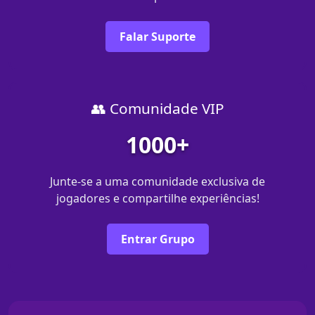
Falar Suporte
👥 Comunidade VIP
1000+
Junte-se a uma comunidade exclusiva de
jogadores e compartilhe experiências!
Entrar Grupo