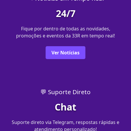
24/7
Fique por dentro de todas as novidades,
promoções e eventos da 33R em tempo real!
Ver Notícias
💬 Suporte Direto
Chat
Suporte direto via Telegram, respostas rápidas e
atendimento personalizado!