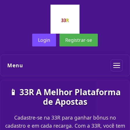
Login
Registrar-se
Menu
📱 33R A Melhor Plataforma
de Apostas
Cadastre-se na 33R para ganhar bônus no
cadastro e em cada recarga. Com a 33R, você tem