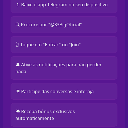
📱 Baixe o app Telegram no seu dispositivo
🔍 Procure por "@33BigOficial"
👆 Toque em "Entrar" ou "Join"
🔔 Ative as notificações para não perder
nada
💬 Participe das conversas e interaja
🎁 Receba bônus exclusivos
automaticamente