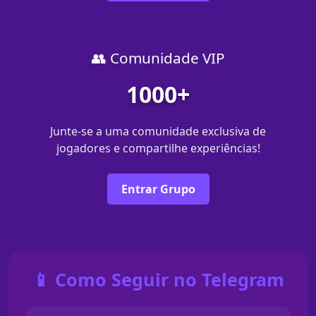
👥 Comunidade VIP
1000+
Junte-se a uma comunidade exclusiva de
jogadores e compartilhe experiências!
Entrar Grupo
📱 Como Seguir no Telegram