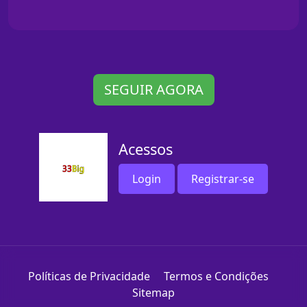
SEGUIR AGORA
Acessos
Login
Registrar-se
Políticas de Privacidade
Termos e Condições
Sitemap