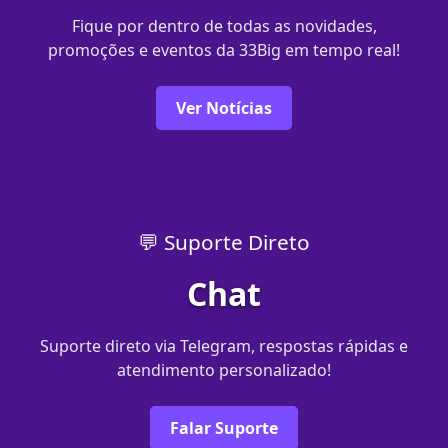
Fique por dentro de todas as novidades,
promoções e eventos da 33Big em tempo real!
Ver Notícias
💬 Suporte Direto
Chat
Suporte direto via Telegram, respostas rápidas e
atendimento personalizado!
Falar Suporte