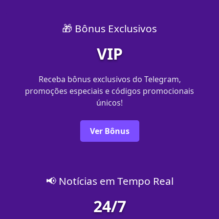
🎁 Bônus Exclusivos
VIP
Receba bônus exclusivos do Telegram,
promoções especiais e códigos promocionais
únicos!
Ver Bônus
📢 Notícias em Tempo Real
24/7