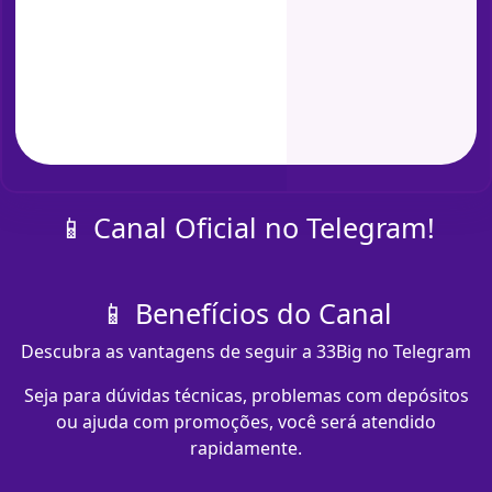
📱 Canal Oficial no Telegram!
📱 Benefícios do Canal
Descubra as vantagens de seguir a 33Big no Telegram
Seja para dúvidas técnicas, problemas com depósitos
ou ajuda com promoções, você será atendido
rapidamente.