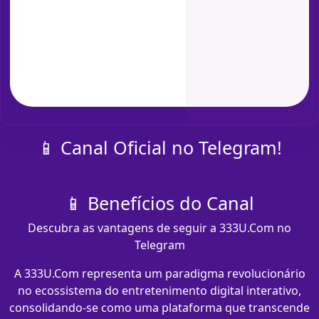
📱 Canal Oficial no Telegram!
📱 Benefícios do Canal
Descubra as vantagens de seguir a 333U.Com no
Telegram
A 333U.Com representa um paradigma revolucionário
no ecossistema do entretenimento digital interativo,
consolidando-se como uma plataforma que transcende