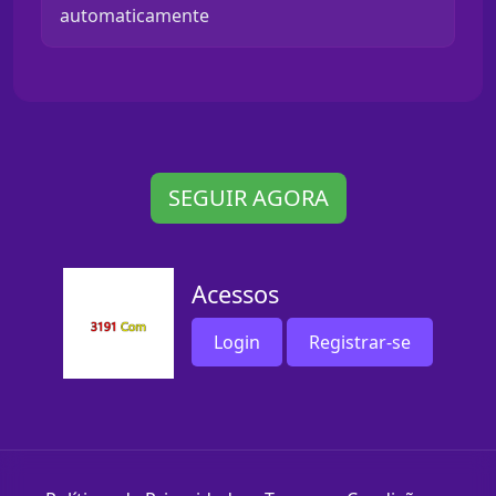
automaticamente
SEGUIR AGORA
Acessos
Login
Registrar-se