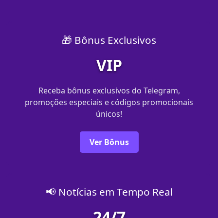
🎁 Bônus Exclusivos
VIP
Receba bônus exclusivos do Telegram,
promoções especiais e códigos promocionais
únicos!
Ver Bônus
📢 Notícias em Tempo Real
24/7