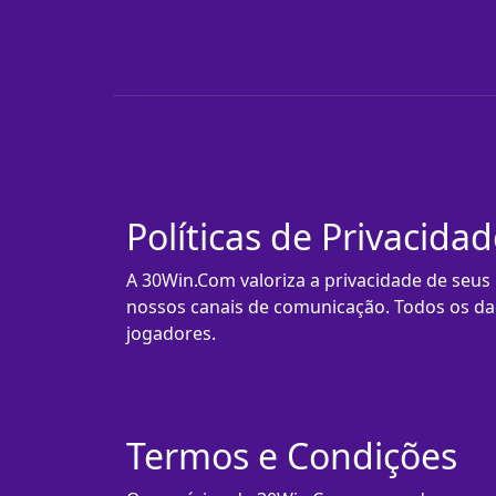
Políticas de Privacida
A 30Win.Com valoriza a privacidade de seu
nossos canais de comunicação. Todos os dad
jogadores.
Termos e Condições