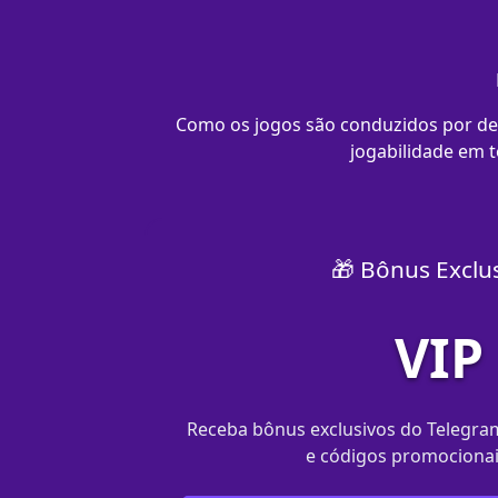
Como os jogos são conduzidos por de
jogabilidade em t
🎁 Bônus Exclu
VIP
Receba bônus exclusivos do Telegra
e códigos promocionai