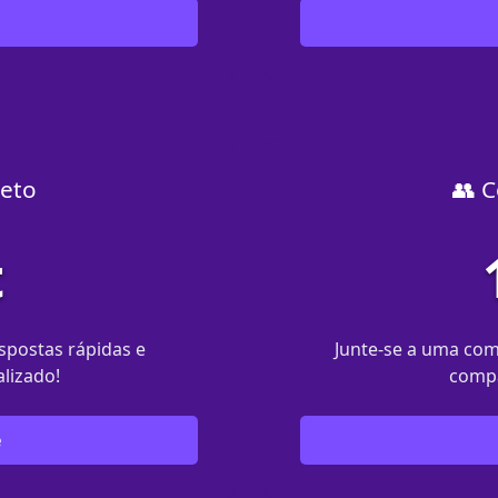
reto
👥 
t
espostas rápidas e
Junte-se a uma com
lizado!
compa
e