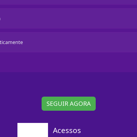
a
aticamente
SEGUIR AGORA
Acessos