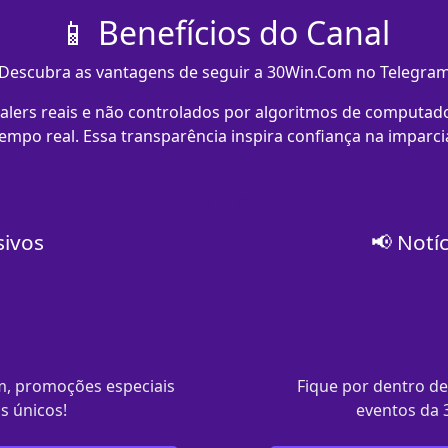
📱 Benefícios do Canal
Descubra as vantagens de seguir a 30Win.Com no Telegra
alers reais e não controlados por algoritmos de computad
empo real. Essa transparência inspira confiança na imparci
sivos
📢 Notí
m, promoções especiais
Fique por dentro d
s únicos!
eventos da 