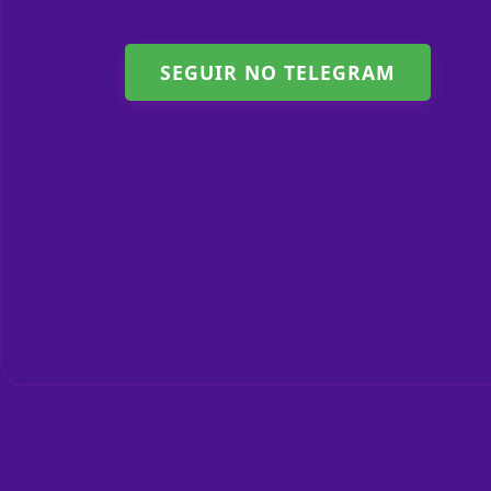
SEGUIR NO TELEGRAM