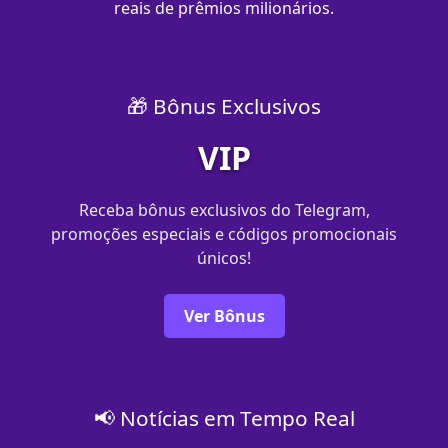
reais de prêmios milionários.
🎁 Bônus Exclusivos
VIP
Receba bônus exclusivos do Telegram,
promoções especiais e códigos promocionais
únicos!
Ver Bônus
📢 Notícias em Tempo Real