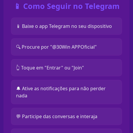
📱 Como Seguir no Telegram
📱 Baixe o app Telegram no seu dispositivo
🔍 Procure por "@30Win APPOficial"
👆 Toque em "Entrar" ou "Join"
🔔 Ative as notificações para não perder
nada
💬 Participe das conversas e interaja