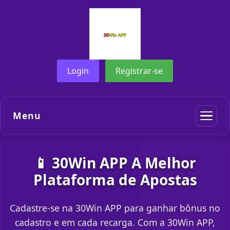
Login
Registrar-se
Menu
📱 30Win APP A Melhor
Plataforma de Apostas
Cadastre-se na 30Win APP para ganhar bônus no
cadastro e em cada recarga. Com a 30Win APP,