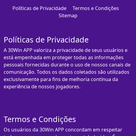
Políticas de Privacidade
Termos e Condições
Sitemap
Políticas de Privacidade
A 30Win APP valoriza a privacidade de seus usuários e
está empenhada em proteger todas as informações
pessoais fornecidas durante o uso de nossos canais de
comunicação. Todos os dados coletados são utilizados
exclusivamente para fins de melhoria contínua da
experiência de nossos jogadores.
Termos e Condições
Os usuários da 30Win APP concordam em respeitar