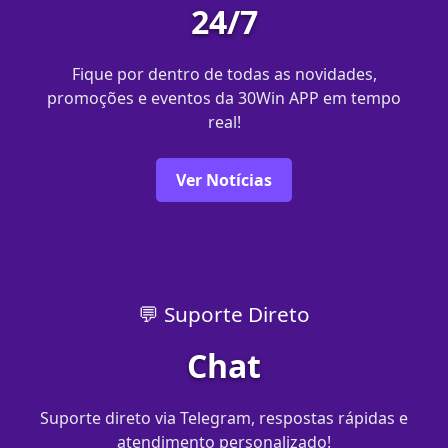
24/7
Fique por dentro de todas as novidades,
promoções e eventos da 30Win APP em tempo
real!
Ver Notícias
💬 Suporte Direto
Chat
Suporte direto via Telegram, respostas rápidas e
atendimento personalizado!