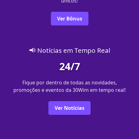
únicos!
Ver Bônus
📢 Notícias em Tempo Real
24/7
Fique por dentro de todas as novidades,
promoções e eventos da 30Wim em tempo real!
Ver Notícias