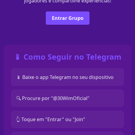
jogadores e compartilhe experiências!
Entrar Grupo
📱 Como Seguir no Telegram
📱 Baixe o app Telegram no seu dispositivo
🔍 Procure por "@30WimOficial"
👆 Toque em "Entrar" ou "Join"