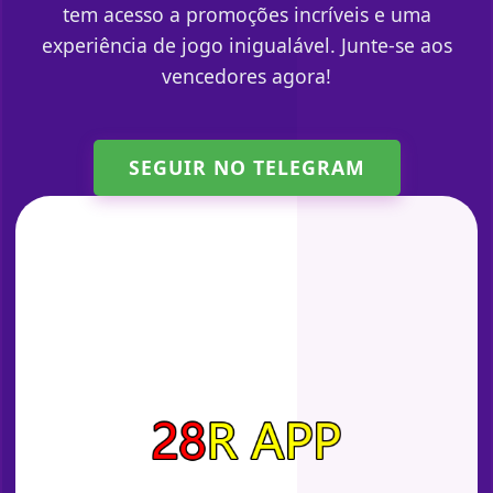
tem acesso a promoções incríveis e uma
experiência de jogo inigualável. Junte-se aos
vencedores agora!
SEGUIR NO TELEGRAM