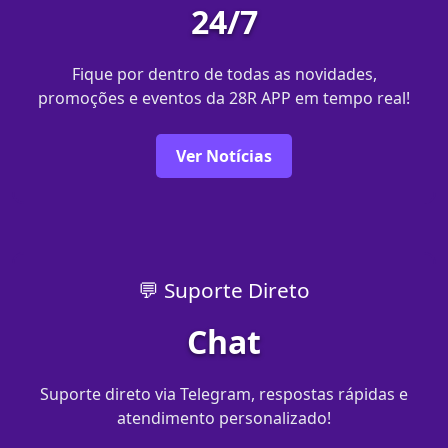
24/7
Fique por dentro de todas as novidades,
promoções e eventos da 28R APP em tempo real!
Ver Notícias
💬 Suporte Direto
Chat
Suporte direto via Telegram, respostas rápidas e
atendimento personalizado!