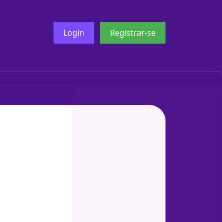
Login
Registrar-se