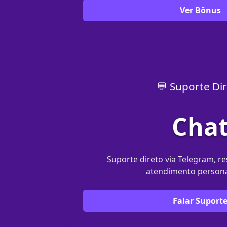
Ver Bônus
💬 Suporte Di
Cha
Suporte direto via Telegram, r
atendimento persona
Falar Suport