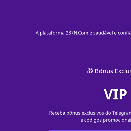
A plataforma 237N.Com é saudável e confi
🎁 Bônus Exclu
VIP
Receba bônus exclusivos do Telegra
e códigos promocionai