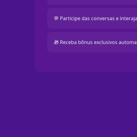
💬 Participe das conversas e interaj
🎁 Receba bônus exclusivos autom