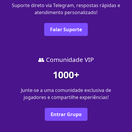
Suporte direto via Telegram, respostas rápidas e
atendimento personalizado!
Falar Suporte
👥 Comunidade VIP
1000+
Junte-se a uma comunidade exclusiva de
jogadores e compartilhe experiências!
Entrar Grupo