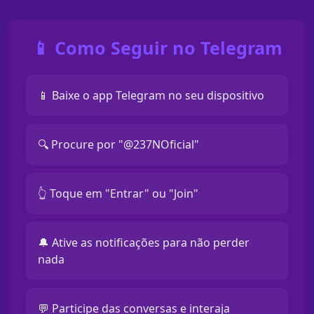
📱 Como Seguir no Telegram
📱 Baixe o app Telegram no seu dispositivo
🔍 Procure por "@237NOficial"
👆 Toque em "Entrar" ou "Join"
🔔 Ative as notificações para não perder
nada
💬 Participe das conversas e interaja