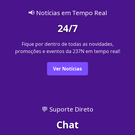
📢 Notícias em Tempo Real
24/7
Fique por dentro de todas as novidades,
promoções e eventos da 237N em tempo real!
Ver Notícias
💬 Suporte Direto
Chat