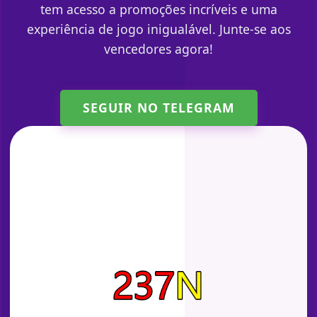
tem acesso a promoções incríveis e uma
experiência de jogo inigualável. Junte-se aos
vencedores agora!
SEGUIR NO TELEGRAM