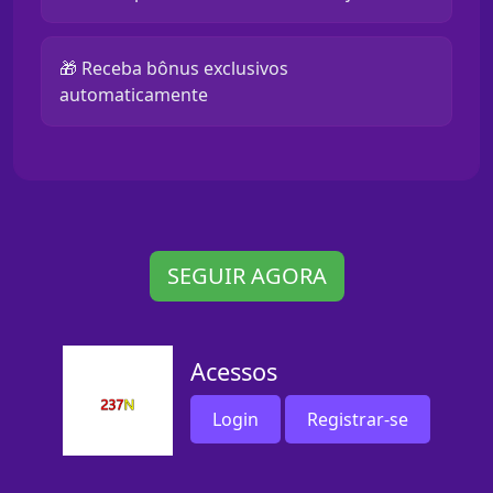
🎁 Receba bônus exclusivos
automaticamente
SEGUIR AGORA
Acessos
Login
Registrar-se