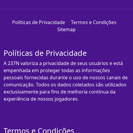
Políticas de Privacidade
Termos e Condições
Sitemap
Políticas de Privacidade
A 237N valoriza a privacidade de seus usuários e está
empenhada em proteger todas as informações
pessoais fornecidas durante o uso de nossos canais de
comunicação. Todos os dados coletados são utilizados
exclusivamente para fins de melhoria contínua da
experiência de nossos jogadores.
Termos e Condições