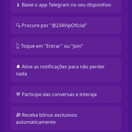
📱 Baixe o app Telegram no seu dispositivo
🔍 Procure por "@234VipOficial"
👆 Toque em "Entrar" ou "Join"
🔔 Ative as notificações para não perder
nada
💬 Participe das conversas e interaja
🎁 Receba bônus exclusivos
automaticamente