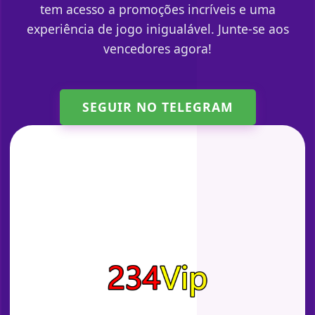
tem acesso a promoções incríveis e uma
experiência de jogo inigualável. Junte-se aos
vencedores agora!
SEGUIR NO TELEGRAM