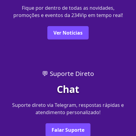
Fique por dentro de todas as novidades,
promoções e eventos da 234Vip em tempo real!
Ver Notícias
💬 Suporte Direto
Chat
Suporte direto via Telegram, respostas rápidas e
atendimento personalizado!
Falar Suporte