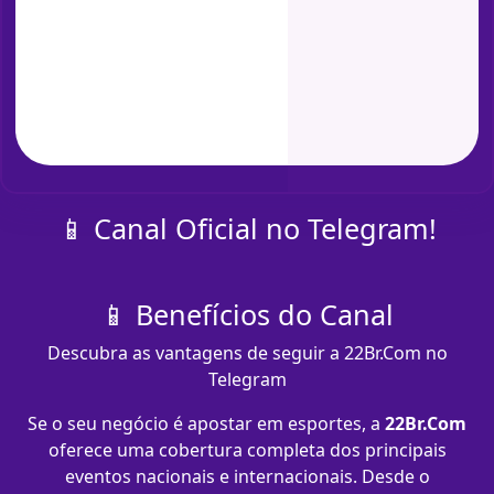
📱 Canal Oficial no Telegram!
📱 Benefícios do Canal
Descubra as vantagens de seguir a 22Br.Com no
Telegram
Se o seu negócio é apostar em esportes, a
22Br.Com
oferece uma cobertura completa dos principais
eventos nacionais e internacionais. Desde o