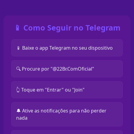
📱 Como Seguir no Telegram
📱 Baixe o app Telegram no seu dispositivo
🔍 Procure por "@22Br.ComOficial"
👆 Toque em "Entrar" ou "Join"
🔔 Ative as notificações para não perder
nada