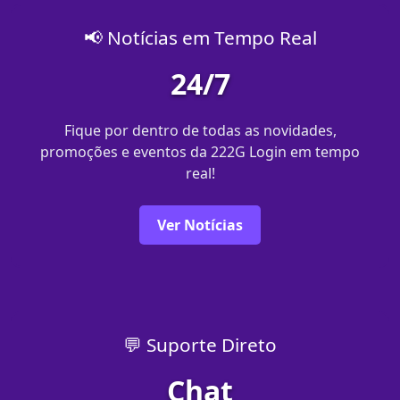
📢 Notícias em Tempo Real
24/7
Fique por dentro de todas as novidades,
promoções e eventos da 222G Login em tempo
real!
Ver Notícias
💬 Suporte Direto
Chat