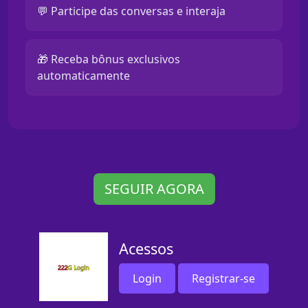
💬 Participe das conversas e interaja
🎁 Receba bônus exclusivos
automaticamente
SEGUIR AGORA
Acessos
Login
Registrar-se