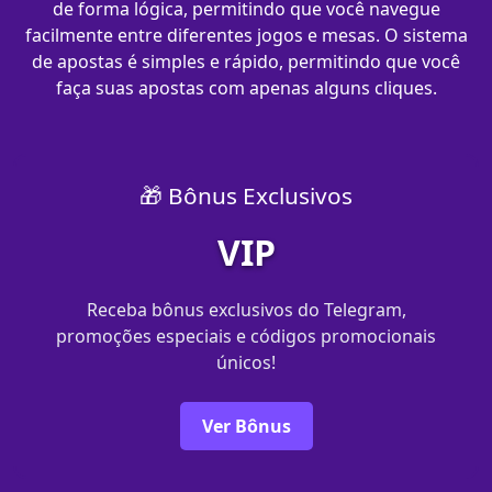
de forma lógica, permitindo que você navegue
facilmente entre diferentes jogos e mesas. O sistema
de apostas é simples e rápido, permitindo que você
faça suas apostas com apenas alguns cliques.
🎁 Bônus Exclusivos
VIP
Receba bônus exclusivos do Telegram,
promoções especiais e códigos promocionais
únicos!
Ver Bônus