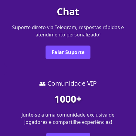
Chat
Suporte direto via Telegram, respostas rápidas e
atendimento personalizado!
Falar Suporte
👥 Comunidade VIP
1000+
Junte-se a uma comunidade exclusiva de
jogadores e compartilhe experiências!