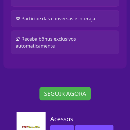
💬 Participe das conversas e interaja
🎁 Receba bônus exclusivos
automaticamente
SEGUIR AGORA
Acessos