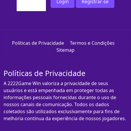
Login
Registrar-se
Políticas de Privacidade
Termos e Condições
Sitemap
Políticas de Privacidade
A 2222Game Win valoriza a privacidade de seus
usuários e está empenhada em proteger todas as
informações pessoais fornecidas durante o uso de
nossos canais de comunicação. Todos os dados
coletados são utilizados exclusivamente para fins de
melhoria contínua da experiência de nossos jogadores.