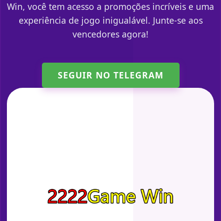
Win, você tem acesso a promoções incríveis e uma
experiência de jogo inigualável. Junte-se aos
vencedores agora!
SEGUIR NO TELEGRAM