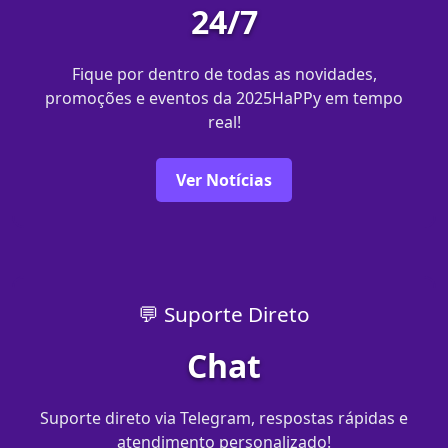
24/7
Fique por dentro de todas as novidades,
promoções e eventos da 2025HaPPy em tempo
real!
Ver Notícias
💬 Suporte Direto
Chat
Suporte direto via Telegram, respostas rápidas e
atendimento personalizado!