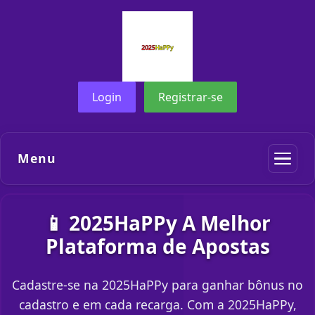
Login
Registrar-se
Menu
📱 2025HaPPy A Melhor
Plataforma de Apostas
Cadastre-se na 2025HaPPy para ganhar bônus no
cadastro e em cada recarga. Com a 2025HaPPy,