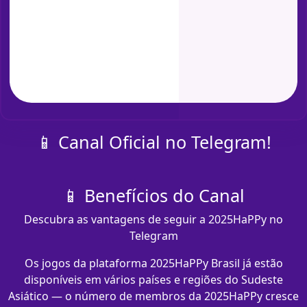
📱 Canal Oficial no Telegram!
📱 Benefícios do Canal
Descubra as vantagens de seguir a 2025HaPPy no
Telegram
Os jogos da plataforma 2025HaPPy Brasil já estão
disponíveis em vários países e regiões do Sudeste
Asiático — o número de membros da 2025HaPPy cresce