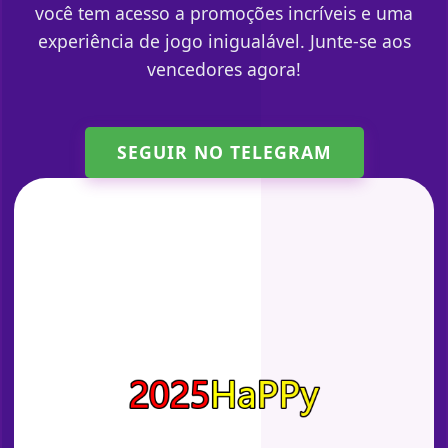
você tem acesso a promoções incríveis e uma
experiência de jogo inigualável. Junte-se aos
vencedores agora!
SEGUIR NO TELEGRAM