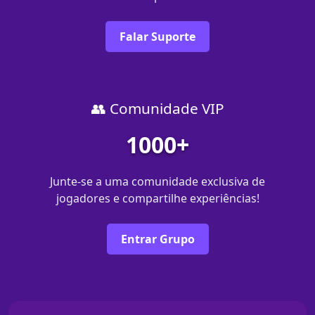
Falar Suporte
👥 Comunidade VIP
1000+
Junte-se a uma comunidade exclusiva de
jogadores e compartilhe experiências!
Entrar Grupo