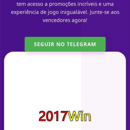
tem acesso a promoções incríveis e uma
experiência de jogo inigualável. Junte-se aos
vencedores agora!
SEGUIR NO TELEGRAM