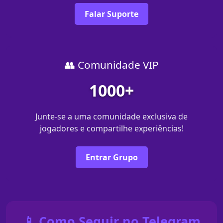
Falar Suporte
👥 Comunidade VIP
1000+
Junte-se a uma comunidade exclusiva de
jogadores e compartilhe experiências!
Entrar Grupo
📱 Como Seguir no Telegram