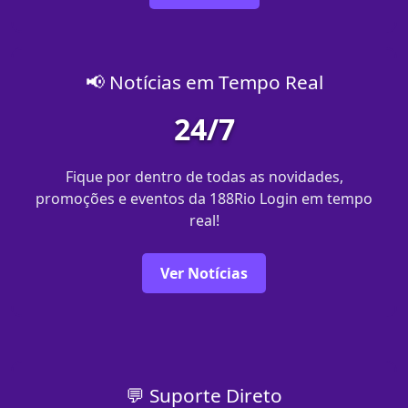
📢 Notícias em Tempo Real
24/7
Fique por dentro de todas as novidades,
promoções e eventos da 188Rio Login em tempo
real!
Ver Notícias
💬 Suporte Direto