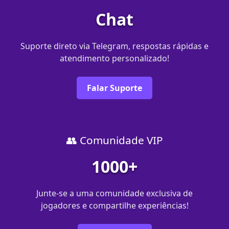
Chat
Suporte direto via Telegram, respostas rápidas e
atendimento personalizado!
Falar Suporte
👥 Comunidade VIP
1000+
Junte-se a uma comunidade exclusiva de
jogadores e compartilhe experiências!