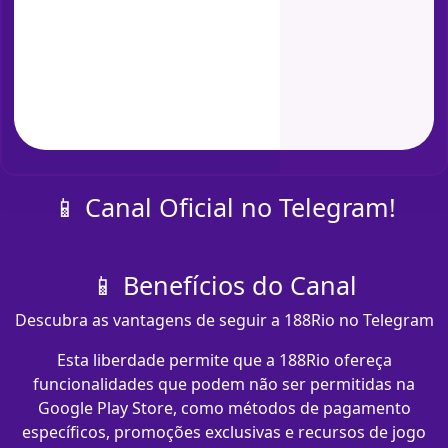
📱 Canal Oficial no Telegram!
📱 Benefícios do Canal
Descubra as vantagens de seguir a 188Rio no Telegram
Esta liberdade permite que a 188Rio ofereça
funcionalidades que podem não ser permitidas na
Google Play Store, como métodos de pagamento
específicos, promoções exclusivas e recursos de jogo