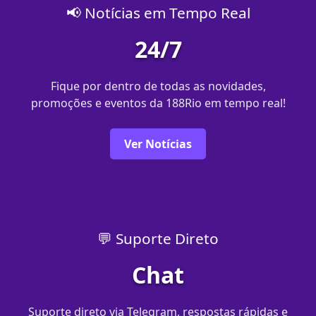
📢 Notícias em Tempo Real
24/7
Fique por dentro de todas as novidades,
promoções e eventos da 188Rio em tempo real!
Ver Notícias
💬 Suporte Direto
Chat
Suporte direto via Telegram, respostas rápidas e