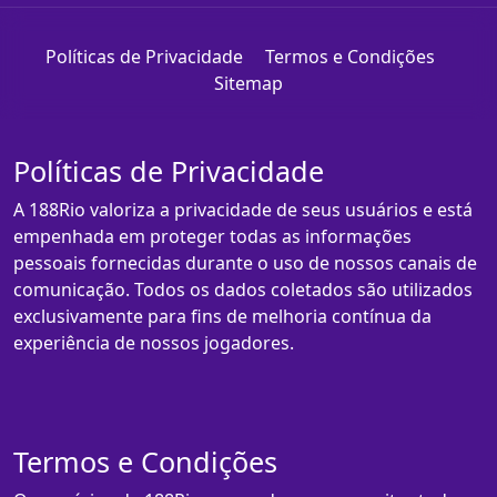
Políticas de Privacidade
Termos e Condições
Sitemap
Políticas de Privacidade
A 188Rio valoriza a privacidade de seus usuários e está
empenhada em proteger todas as informações
pessoais fornecidas durante o uso de nossos canais de
comunicação. Todos os dados coletados são utilizados
exclusivamente para fins de melhoria contínua da
experiência de nossos jogadores.
Termos e Condições