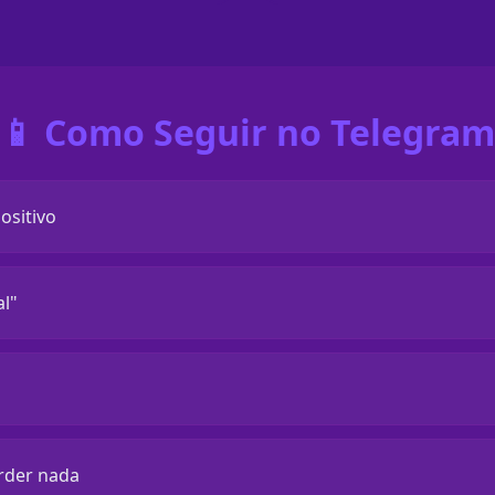
📱 Como Seguir no Telegram
ositivo
l"
erder nada