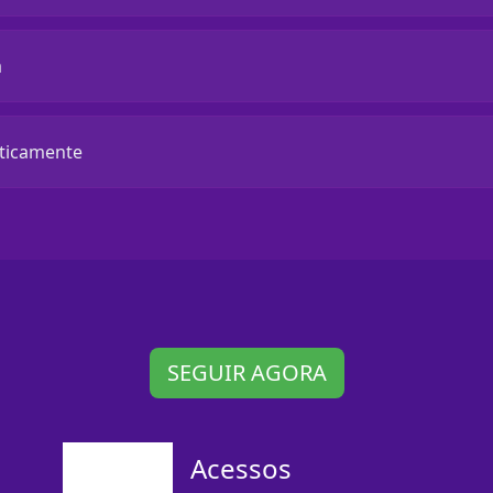
a
aticamente
SEGUIR AGORA
Acessos