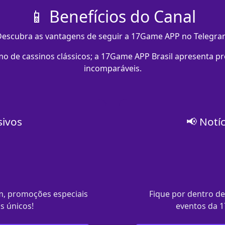
📱 Benefícios do Canal
escubra as vantagens de seguir a 17Game APP no Telegr
o de cassinos clássicos; a 17Game APP Brasil apresenta pro
incomparáveis.
sivos
📢 Notí
m, promoções especiais
Fique por dentro d
s únicos!
eventos da 