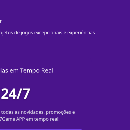
am
jetos de jogos excepcionais e experiências
cias em Tempo Real
24/7
e todas as novidades, promoções e
17Game APP em tempo real!