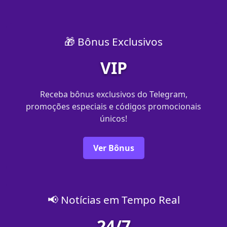
🎁 Bônus Exclusivos
VIP
Receba bônus exclusivos do Telegram,
promoções especiais e códigos promocionais
únicos!
Ver Bônus
📢 Notícias em Tempo Real
24/7