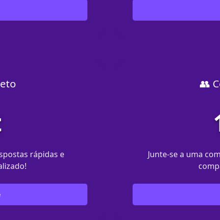
reto
👥 
t
espostas rápidas e
Junte-se a uma com
lizado!
compa
e