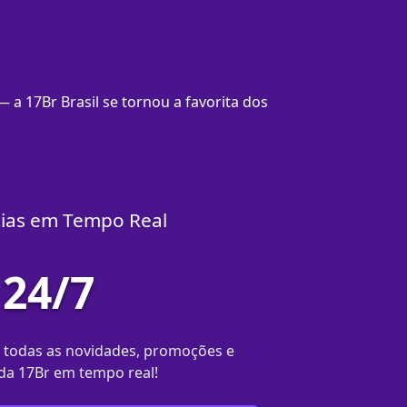
a 17Br Brasil se tornou a favorita dos
cias em Tempo Real
24/7
e todas as novidades, promoções e
da 17Br em tempo real!