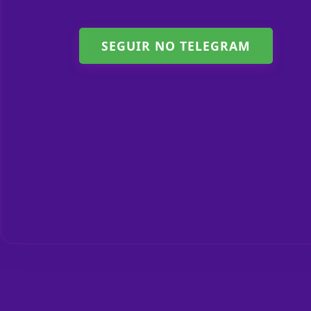
SEGUIR NO TELEGRAM