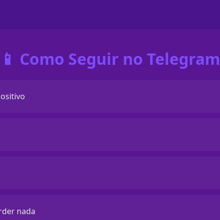
📱 Como Seguir no Telegram
ositivo
erder nada