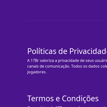
Políticas de Privacida
A 17Br valoriza a privacidade de seus usuá
canais de comunicação. Todos os dados cole
jogadores.
Termos e Condições