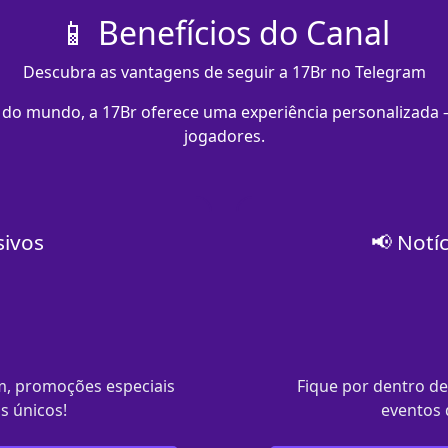
📱 Benefícios do Canal
Descubra as vantagens de seguir a 17Br no Telegram
o mundo, a 17Br oferece uma experiência personalizada — 
jogadores.
sivos
📢 Notí
m, promoções especiais
Fique por dentro d
s únicos!
eventos 