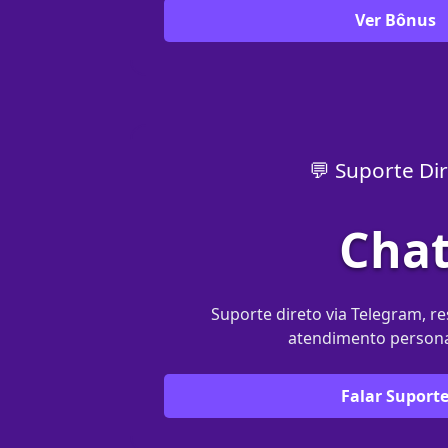
Ver Bônus
💬 Suporte Di
Cha
Suporte direto via Telegram, r
atendimento persona
Falar Suport