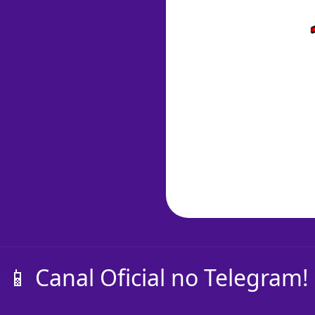
📱 Canal Oficial no Telegram!