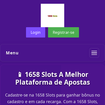
Login
Registrar-se
Menu
📱 1658 Slots A Melhor
Plataforma de Apostas
Cadastre-se na 1658 Slots para ganhar bônus no
cadastro e em cada recarga. Com a 1658 Slots,