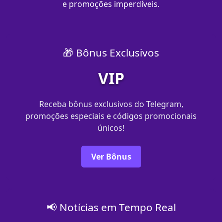
e promoções imperdíveis.
🎁 Bônus Exclusivos
VIP
Receba bônus exclusivos do Telegram,
promoções especiais e códigos promocionais
únicos!
Ver Bônus
📢 Notícias em Tempo Real