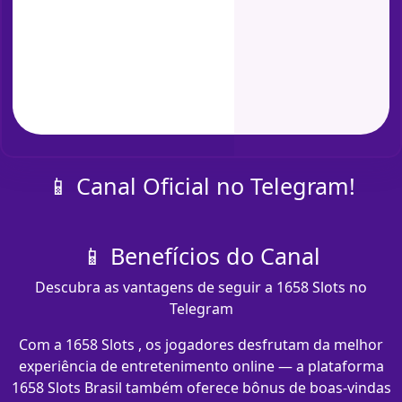
📱 Canal Oficial no Telegram!
📱 Benefícios do Canal
Descubra as vantagens de seguir a 1658 Slots no
Telegram
Com a 1658 Slots , os jogadores desfrutam da melhor
experiência de entretenimento online — a plataforma
1658 Slots Brasil também oferece bônus de boas-vindas