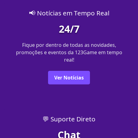
📢 Notícias em Tempo Real
24/7
Fique por dentro de todas as novidades,
promoções e eventos da 123Game em tempo
real!
Ver Notícias
💬 Suporte Direto
Chat