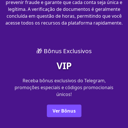
prevenir fraude e garante que cada conta seja única e
legítima. A verificação de documentos é geralmente
concluída em questão de horas, permitindo que você
acesse todos os recursos da plataforma rapidamente.
🎁 Bônus Exclusivos
VIP
Receba bônus exclusivos do Telegram,
promoções especiais e códigos promocionais
únicos!
Ver Bônus