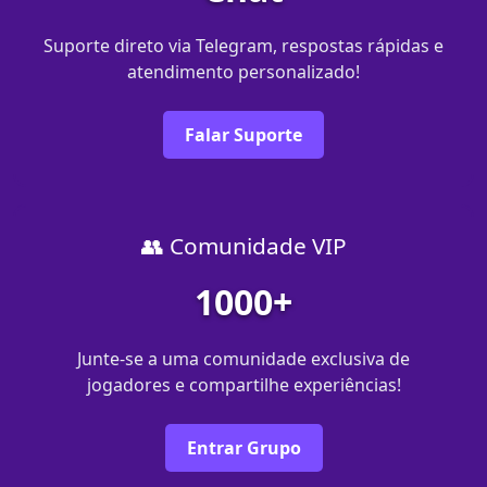
Suporte direto via Telegram, respostas rápidas e
atendimento personalizado!
Falar Suporte
👥 Comunidade VIP
1000+
Junte-se a uma comunidade exclusiva de
jogadores e compartilhe experiências!
Entrar Grupo