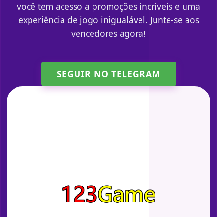
você tem acesso a promoções incríveis e uma
experiência de jogo inigualável. Junte-se aos
vencedores agora!
SEGUIR NO TELEGRAM