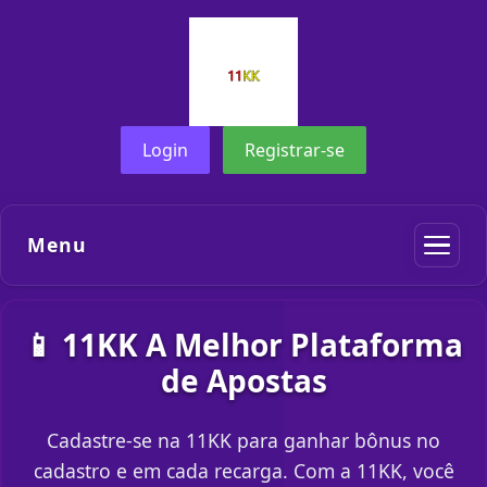
Login
Registrar-se
Menu
📱 11KK A Melhor Plataforma
de Apostas
Cadastre-se na 11KK para ganhar bônus no
cadastro e em cada recarga. Com a 11KK, você