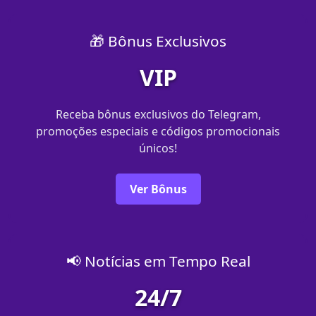
🎁 Bônus Exclusivos
VIP
Receba bônus exclusivos do Telegram,
promoções especiais e códigos promocionais
únicos!
Ver Bônus
📢 Notícias em Tempo Real
24/7