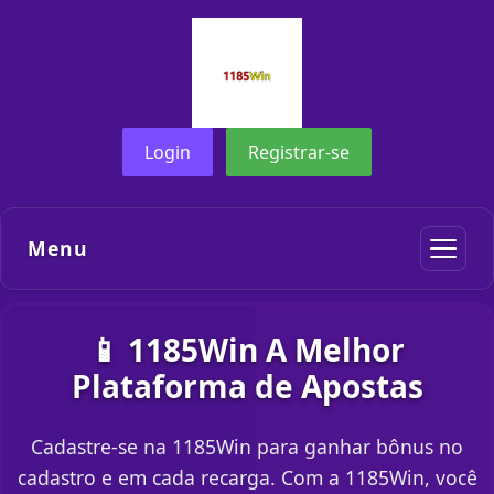
Login
Registrar-se
Menu
📱 1185Win A Melhor
Plataforma de Apostas
Cadastre-se na 1185Win para ganhar bônus no
cadastro e em cada recarga. Com a 1185Win, você