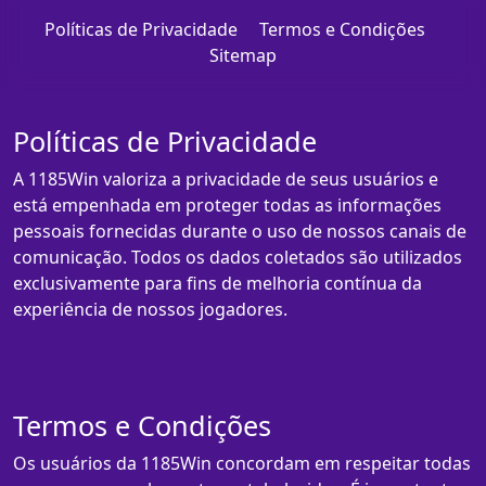
Políticas de Privacidade
Termos e Condições
Sitemap
Políticas de Privacidade
A 1185Win valoriza a privacidade de seus usuários e
está empenhada em proteger todas as informações
pessoais fornecidas durante o uso de nossos canais de
comunicação. Todos os dados coletados são utilizados
exclusivamente para fins de melhoria contínua da
experiência de nossos jogadores.
Termos e Condições
Os usuários da 1185Win concordam em respeitar todas