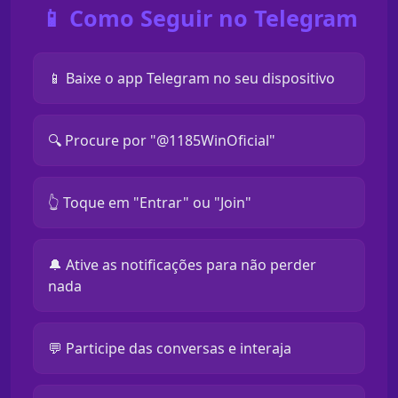
📱 Como Seguir no Telegram
📱 Baixe o app Telegram no seu dispositivo
🔍 Procure por "@1185WinOficial"
👆 Toque em "Entrar" ou "Join"
🔔 Ative as notificações para não perder
nada
💬 Participe das conversas e interaja