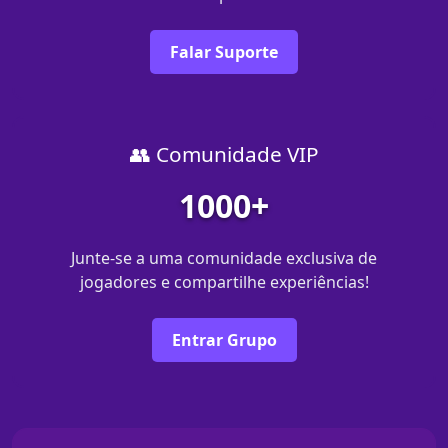
Falar Suporte
👥 Comunidade VIP
1000+
Junte-se a uma comunidade exclusiva de
jogadores e compartilhe experiências!
Entrar Grupo