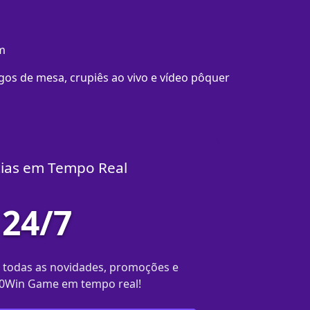
m
os de mesa, crupiês ao vivo e vídeo pôquer
cias em Tempo Real
24/7
e todas as novidades, promoções e
10Win Game em tempo real!