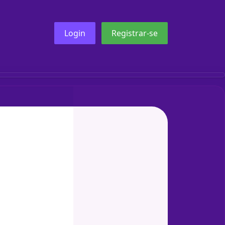
Login
Registrar-se