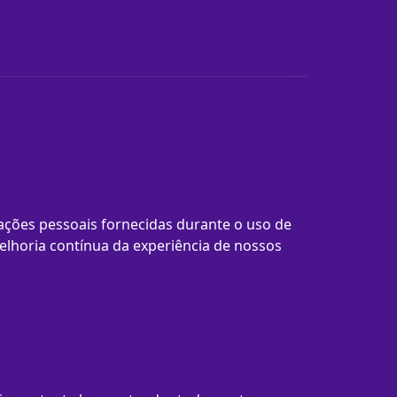
ações pessoais fornecidas durante o uso de
elhoria contínua da experiência de nossos