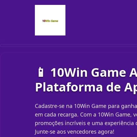
📱 10Win Game 
Plataforma de A
Cadastre-se na 10Win Game para ganha
em cada recarga. Com a 10Win Game, v
promoções incríveis e uma experiência d
Junte-se aos vencedores agora!