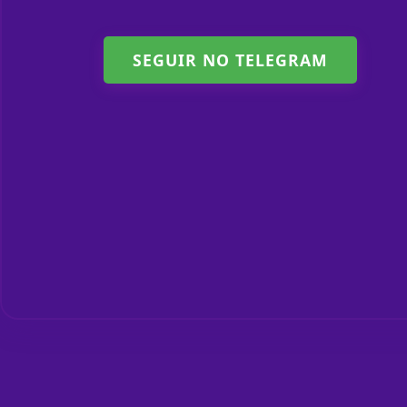
SEGUIR NO TELEGRAM