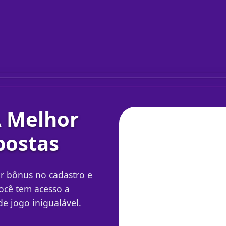
A Melhor
postas
r bônus no cadastro e
ocê tem acesso a
e jogo inigualável.