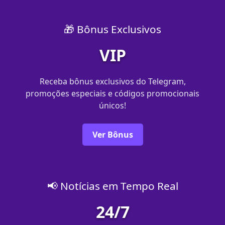
🎁 Bônus Exclusivos
VIP
Receba bônus exclusivos do Telegram,
promoções especiais e códigos promocionais
únicos!
Ver Bônus
📢 Notícias em Tempo Real
24/7