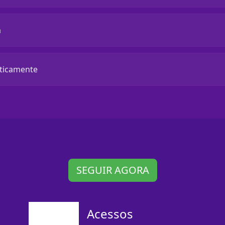
a
aticamente
SEGUIR AGORA
Acessos