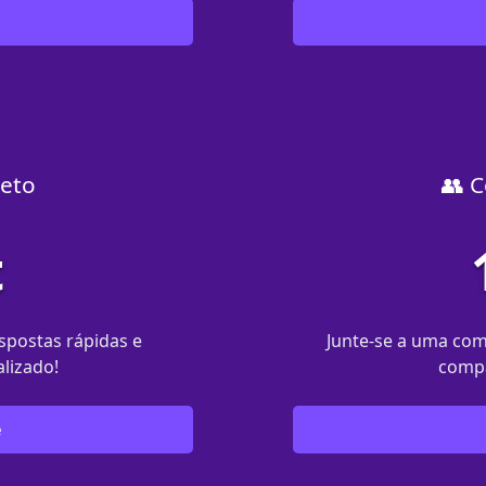
reto
👥 
t
espostas rápidas e
Junte-se a uma com
lizado!
compa
e