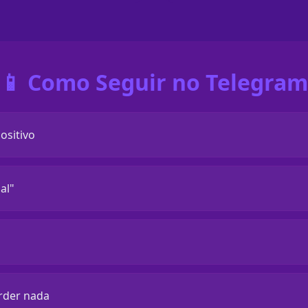
📱 Como Seguir no Telegram
ositivo
al"
erder nada