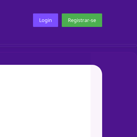
Login
Registrar-se