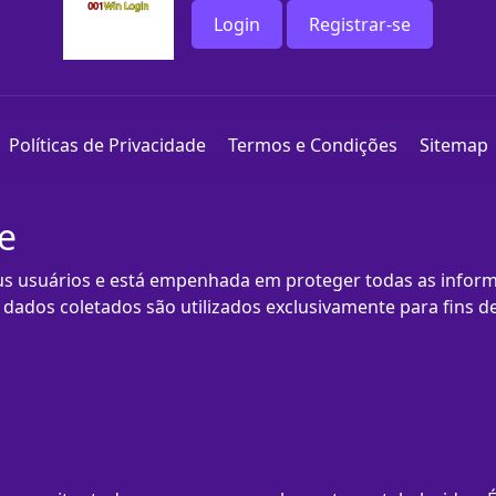
Login
Registrar-se
Políticas de Privacidade
Termos e Condições
Sitemap
de
eus usuários e está empenhada em proteger todas as infor
dados coletados são utilizados exclusivamente para fins d