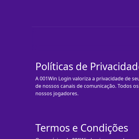
Políticas de Privacida
A 001Win Login valoriza a privacidade de s
de nossos canais de comunicação. Todos os 
nossos jogadores.
Termos e Condições