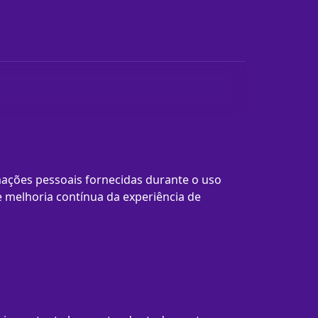
mações pessoais fornecidas durante o uso
e melhoria contínua da experiência de