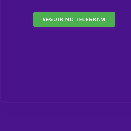
SEGUIR NO TELEGRAM