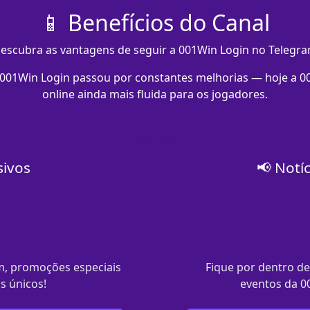
📱 Benefícios do Canal
escubra as vantagens de seguir a 001Win Login no Telegr
001Win Login passou por constantes melhorias — hoje a 00
online ainda mais fluida para os jogadores.
sivos
📢 Notí
m, promoções especiais
Fique por dentro d
s únicos!
eventos da 0