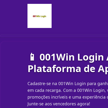
📱 001Win Login
Plataforma de A
Cadastre-se na 001Win Login para ganh
em cada recarga. Com a 001Win Login, 
promoções incríveis e uma experiência d
Junte-se aos vencedores agora!