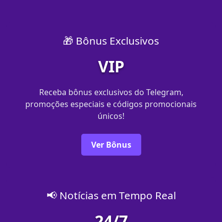
🎁 Bônus Exclusivos
VIP
Receba bônus exclusivos do Telegram,
promoções especiais e códigos promocionais
únicos!
Ver Bônus
📢 Notícias em Tempo Real
24/7