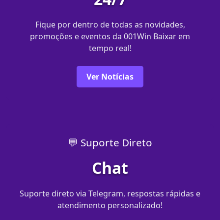
Fique por dentro de todas as novidades,
promoções e eventos da 001Win Baixar em
tempo real!
Ver Notícias
💬 Suporte Direto
Chat
Suporte direto via Telegram, respostas rápidas e
atendimento personalizado!