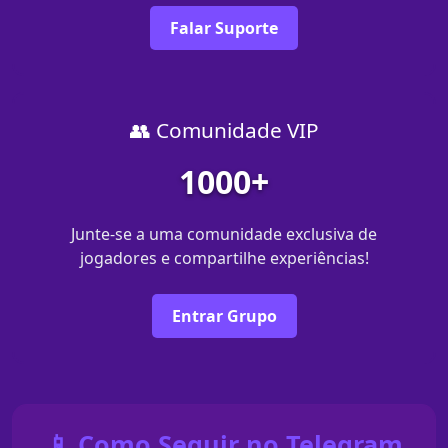
Falar Suporte
👥 Comunidade VIP
1000+
Junte-se a uma comunidade exclusiva de
jogadores e compartilhe experiências!
Entrar Grupo
📱 Como Seguir no Telegram