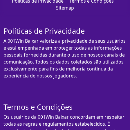
Políticas de Privacidade
Termos e Condições
Sitemap
Políticas de Privacidade
A 001Win Baixar valoriza a privacidade de seus usuários
e está empenhada em proteger todas as informações
pessoais fornecidas durante o uso de nossos canais de
comunicação. Todos os dados coletados são utilizados
exclusivamente para fins de melhoria contínua da
experiência de nossos jogadores.
Termos e Condições
Os usuários da 001Win Baixar concordam em respeitar
todas as regras e regulamentos estabelecidos. É