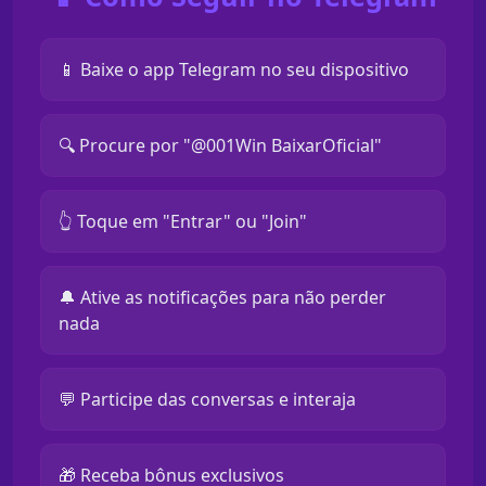
📱 Baixe o app Telegram no seu dispositivo
🔍 Procure por "@001Win BaixarOficial"
👆 Toque em "Entrar" ou "Join"
🔔 Ative as notificações para não perder
nada
💬 Participe das conversas e interaja
🎁 Receba bônus exclusivos