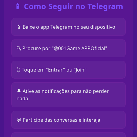
📱 Como Seguir no Telegram
📱 Baixe o app Telegram no seu dispositivo
🔍 Procure por "@001Game APPOficial"
👆 Toque em "Entrar" ou "Join"
🔔 Ative as notificações para não perder
nada
💬 Participe das conversas e interaja