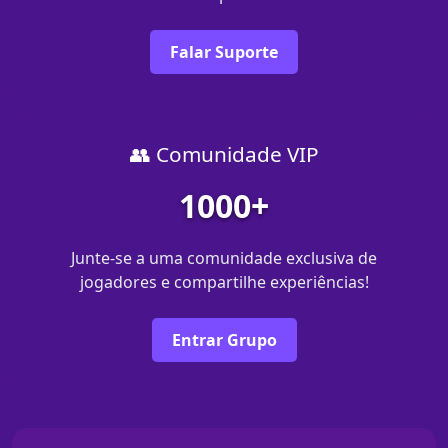
Falar Suporte
👥 Comunidade VIP
1000+
Junte-se a uma comunidade exclusiva de
jogadores e compartilhe experiências!
Entrar Grupo