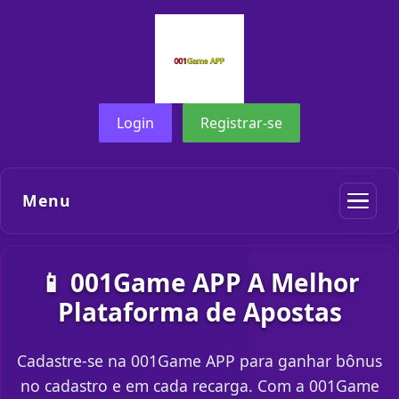
Login
Registrar-se
Menu
📱 001Game APP A Melhor
Plataforma de Apostas
Cadastre-se na 001Game APP para ganhar bônus
no cadastro e em cada recarga. Com a 001Game